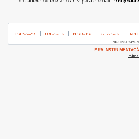
em anexo ou enviar os CV para o email:
rrhh@alav
FORMAÇÃO
SOLUÇÕES
PRODUTOS
SERVIÇOS
EMPR
MRA INSTRUME
MRA INSTRUMENTAÇÃO ©
Polític