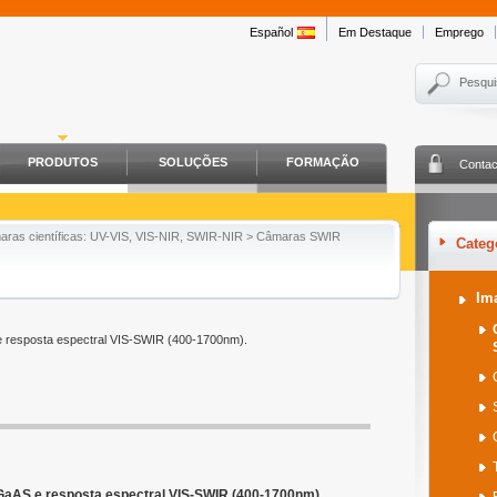
Español
Em Destaque
Emprego
Pesqui
PRODUTOS
SOLUÇÕES
FORMAÇÃO
Contac
ras científicas: UV-VIS, VIS-NIR, SWIR-NIR
> Câmaras SWIR
Categ
Im
 resposta espectral VIS-SWIR (400-1700nm).
GaAS e resposta espectral VIS-SWIR (400-1700nm).