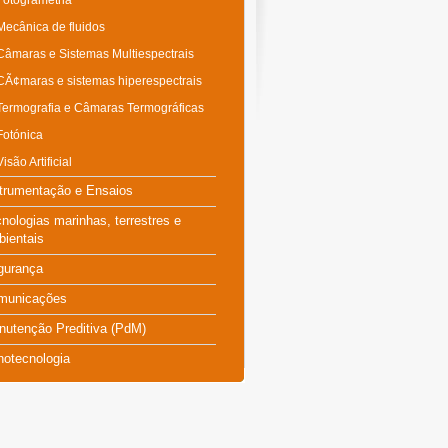
Fotogrametria
Mecânica de fluidos
Câmaras e Sistemas Multiespectrais
CÃ¢maras e sistemas hiperespectrais
Termografia e Câmaras Termográficas
Fotónica
Visão Artificial
trumentação e Ensaios
nologias marinhas, terrestres e
ientais
gurança
municações
nutenção Preditiva (PdM)
notecnologia