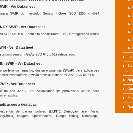
WIR - Ver Datasheet
âmara SWIR do mercado. Sensor InGaAs SCD 1280 x 4024
NOX SWIR - Ver Datasheet
s SCD 640 x 512 com alta sensibilidade, TEC e refrigeração liquida
IR - Ver Datasheet
sta com sensor InGaAs SCD 640 x 512 refrigerado.
Ins
NI SWIR - Ver Datasheet
Tec
o perfeita de tamanho, design e potência (SWaP) para aplicações
amb
ctroluminescência e visão artificial. Sensor InGaAs SCD 640 x 512.
Se
WIR - Ver Datasheet
Co
A InGaAs 320 x 256. Velocidades insuperáveis a 346Hz para
ltra-rápidas.
Ma
plicações a destacar:
Na
inescência de painéis solares (ELKIT), Detecção laser, Visão
Vigilância, Imagem hiperespectral, Range finding, Mineralogia,