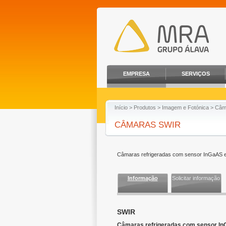
EMPRESA
SERVIÇOS
Início
>
Produtos
>
Imagem e Fotónica
>
Câma
CÂMARAS SWIR
Câmaras refrigeradas com sensor InGaAS e
Informação
Solicitar informação
SWIR
Câmaras refrigeradas com sensor In