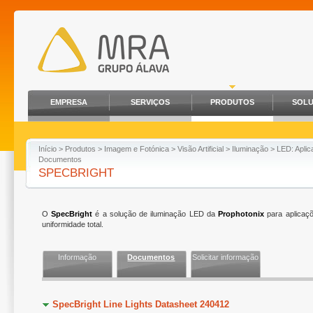
EMPRESA
SERVIÇOS
PRODUTOS
SOL
Início
>
Produtos
>
Imagem e Fotónica
>
Visão Artificial
>
Iluminação
>
LED: Aplic
Documentos
SPECBRIGHT
O
SpecBright
é a solução de iluminação LED da
Prophotonix
para aplicaçõ
uniformidade total.
Informação
Documentos
Solicitar informação
SpecBright Line Lights Datasheet 240412