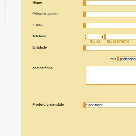
Nome
Primeiro apelido
E-mail
Telefone
(
)
Ej.: 34
Ej.: 915679700
Entidade
País
comentários
Produto pretendido