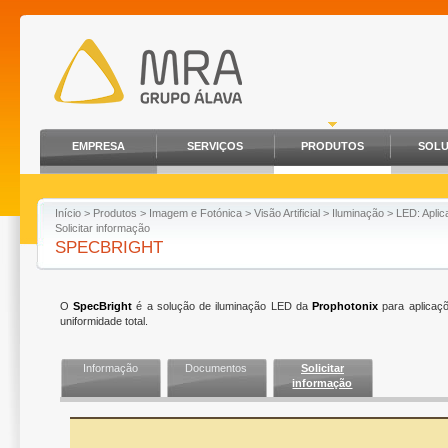
EMPRESA
SERVIÇOS
PRODUTOS
SOL
Início
>
Produtos
>
Imagem e Fotónica
>
Visão Artificial
>
Iluminação
>
LED: Aplic
Solicitar informação
SPECBRIGHT
O
SpecBright
é a solução de iluminação LED da
Prophotonix
para aplicaçõ
uniformidade total.
Informação
Documentos
Solicitar
informação