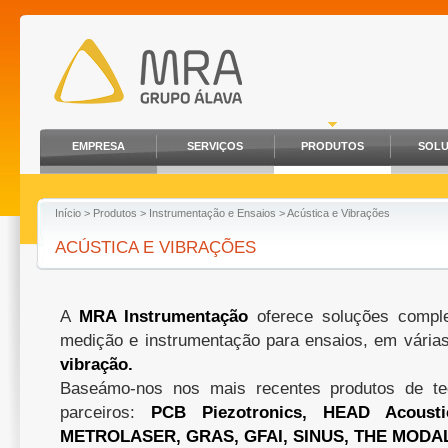
EMPRESA
SERVIÇOS
PRODUTOS
SOL
Início
>
Produtos
>
Instrumentação e Ensaios
> Acústica e Vibrações
ACÚSTICA E VIBRAÇÕES
A
MRA Instrumentação
oferece soluções compl
medição e instrumentação para ensaios, em vária
vibração.
Baseámo-nos nos mais recentes produtos de te
parceiros:
PCB Piezotronics, HEAD Acoustic
METROLASER, GRAS, GFAI, SINUS, THE MODAL