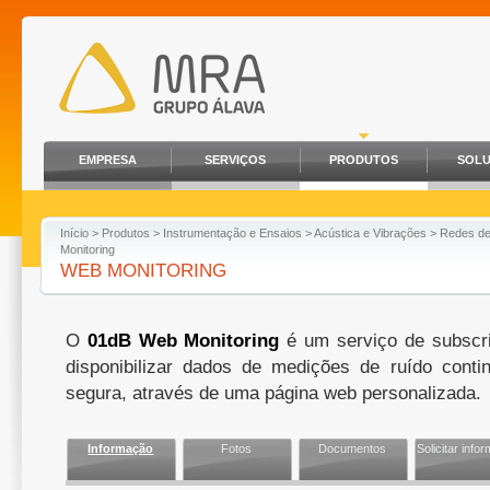
EMPRESA
SERVIÇOS
PRODUTOS
SOL
Início
>
Produtos
>
Instrumentação e Ensaios
>
Acústica e Vibrações
>
Redes de
Monitoring
WEB MONITORING
O
01dB Web Monitoring
é um serviço de subscr
disponibilizar dados de medições de ruído cont
segura, através de uma página web personalizada.
Informação
Fotos
Documentos
Solicitar info