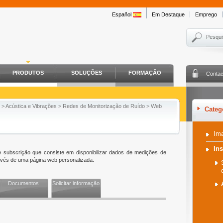
Español
Em Destaque
Emprego
Pesqui
PRODUTOS
SOLUÇÕES
FORMAÇÃO
Contac
>
Acústica e Vibrações
>
Redes de Monitorização de Ruído
>
Web
Categ
Im
In
 subscrição que consiste em disponibilizar dados de medições de
avés de uma página web personalizada.
Documentos
Solicitar informação