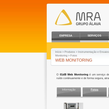
EMPRESA
SERVIÇOS
Início
>
Produtos
>
Instrumentação e Ensaios
Monitoring
> Fotos
WEB MONITORING
O
01dB Web Monitoring
é um serviço de
ruído continuamente e de forma segura, atr
Informação
Fotos