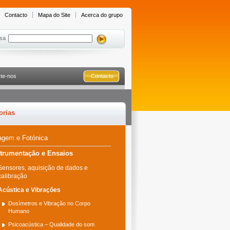
Contacto
Mapa do Site
Acerca do grupo
sa
te-nos
Contacto
orias
agem e Fotónica
strumentação e Ensaios
Sensores, aquisição de dados e
calibração
Acústica e Vibrações
Dosímetros e Vibração no Corpo
Humano
Psicoacústica – Qualidade do som