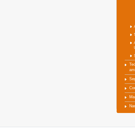
Tec
amb
Se
Co
Ma
Na