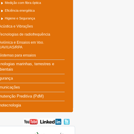
Medição com fibra óptica
Eficiência energética
Higiene e Segurança
Acústica e Vibrações
Tecnologias de radiofrequência
Aviónica e Ensaios em Voo.
UAV/UAS/RPA
Sistemas para ensaios
nologias marinhas, terrestres e
ientais
gurança
municações
nutenção Preditiva (PdM)
notecnologia