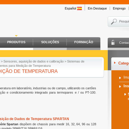
Español
Em Destaque
Emprego
Pesqui
PRODUTOS
SOLUÇÕES
FORMAÇÃO
Contac
>
Sensores, aquisição de dados e calibração
>
Sistemas de
Categ
entos para Medição de Temperatura
DIÇÃO DE TEMPERATURA
Im
In
atura em laboratório, industrias ou de campo, utilizando os cartões
ição e condicionamento integrado para termopares e / ou PT-100.
isição de Dados de Temperatura SPARTAN
érie Spartan
dispõem de chassis para medir 16, 32, 64, 96 ou 128
 e modelo SPAR/T16 SPAR/U16.