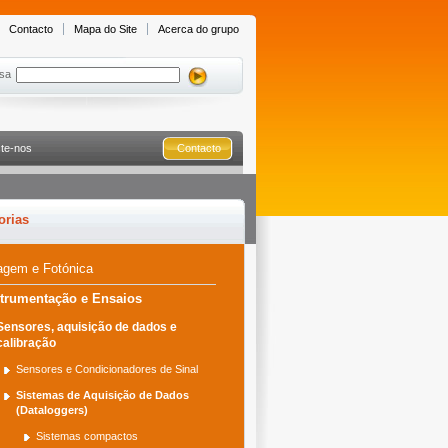
Contacto
Mapa do Site
Acerca do grupo
sa
te-nos
Contacto
orias
agem e Fotónica
strumentação e Ensaios
Sensores, aquisição de dados e
calibração
Sensores e Condicionadores de Sinal
Sistemas de Aquisição de Dados
(Dataloggers)
Sistemas compactos