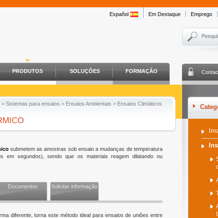
Español
Em Destaque
Emprego
Pesqui
PRODUTOS
SOLUÇÕES
FORMAÇÃO
Contac
>
Sistemas para ensaios
>
Ensaios Ambientais
>
Ensaios Climáticos
Categ
RMICO
Im
In
mico
submetem as amostras sob ensaio a mudanças de temperatura
s em segundos), sendo que os materiais reagem dilatando ou
Documentos
Solicitar informação
a diferente, torna este método ideal para ensaios de uniões entre