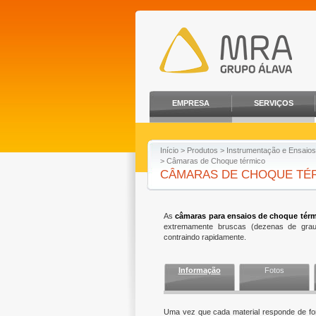
EMPRESA
SERVIÇOS
Início
>
Produtos
>
Instrumentação e Ensaios
> Câmaras de Choque térmico
CÂMARAS DE CHOQUE TÉ
As
câmaras para ensaios de choque tér
extremamente bruscas (dezenas de grau
contraindo rapidamente.
Informação
Fotos
Uma vez que cada material responde de form