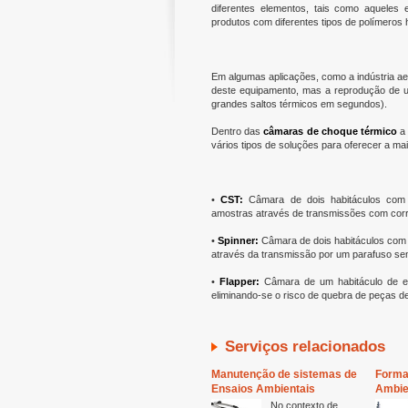
diferentes elementos, tais como aqueles
produtos com diferentes tipos de polímeros h
Em algumas aplicações, como a indústria aer
deste equipamento, mas a reprodução de um
grandes saltos térmicos em segundos).
Dentro das
câmaras de choque térmico
vários tipos de soluções para oferecer a ma
•
CST:
Câmara de dois habitáculos com 
amostras através de transmissões com corr
•
Spinner:
Câmara de dois habitáculos com 
através da transmissão por um parafuso se
•
Flapper:
Câmara de um habitáculo de en
eliminando-se o risco de quebra de peças dev
Serviços relacionados
Manutenção de sistemas de
Forma
Ensaios Ambientais
Ambie
No contexto de