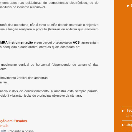
 encontrados nas soldaduras de componentes electrónicos, ou de
abituais na indústria automóvel.
onáutica ou defesa, não é tanto a união de dois materiais o objectivo
a situação real para o produto (terra-ar ou ar-terra que envolvem
a
MRA Instrumentação
e seu parceiro tecnológico
ACS
, apresentam
is adequada a cada cliente, entre as quais destacam-se:
movimento vertical ou horizontal (dependendo do tamanho) das
ente.
movimento vertical das amostras
m fim.
saio e dois de condicionamento, a amostra está sempre parada,
ido à vibração, isolando o principal objectivo da câmara.
Tec
amb
ção em Ensaios
Se
ntais
Consulte a nossa