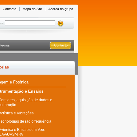
Contacto
Mapa do Site
Acerca do grupo
sa
te-nos
Contacto
orias
agem e Fotónica
strumentação e Ensaios
Sensores, aquisição de dados e
calibração
Acústica e Vibrações
Tecnologias de radiofrequência
Aviónica e Ensaios em Voo.
UAV/UAS/RPA