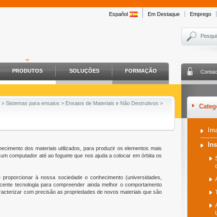
Español
Em Destaque
Emprego
Pesqui
PRODUTOS
SOLUÇÕES
FORMAÇÃO
Contac
>
Sistemas para ensaios
>
Ensaios de Materiais e Não Destrutivos
>
Categ
Im
In
ecimento dos materiais utilizados, para produzir os elementos mais
um computador até ao foguete que nos ajuda a colocar em órbita os
 proporcionar à nossa sociedade o conhecimento (universidades,
 recente tecnologia para compreender ainda melhor o comportamento
aracterizar com precisão as propriedades de novos materiais que são