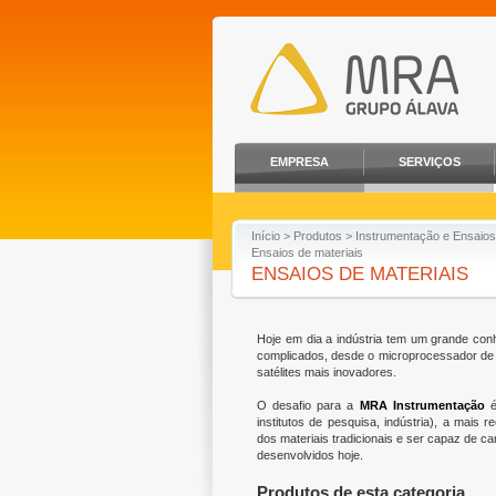
EMPRESA
SERVIÇOS
Início
>
Produtos
>
Instrumentação e Ensaios
Ensaios de materiais
ENSAIOS DE MATERIAIS
Hoje em dia a indústria tem um grande conh
complicados, desde o microprocessador de 
satélites mais inovadores.
O desafio para a
MRA Instrumentação
é
institutos de pesquisa, indústria), a mais
dos materiais tradicionais e ser capaz de c
desenvolvidos hoje.
Produtos de esta categoria