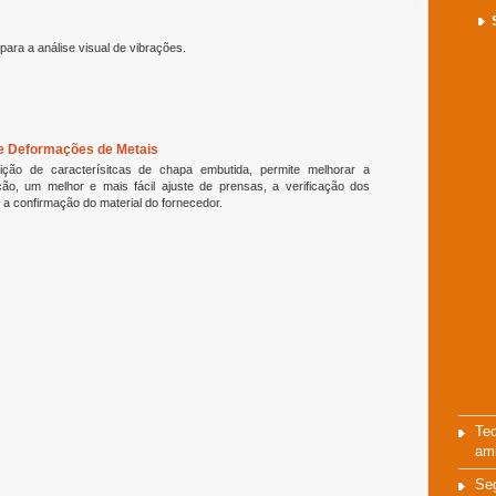
ara a análise visual de vibrações.
e Deformações de Metais
ção de caracterísitcas de chapa embutida, permite melhorar a
ão, um melhor e mais fácil ajuste de prensas, a verificação dos
e a confirmação do material do fornecedor.
Tec
amb
Se