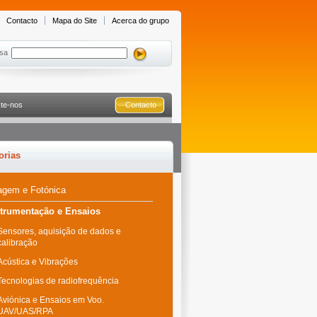
Contacto
Mapa do Site
Acerca do grupo
sa
te-nos
Contacto
orias
agem e Fotónica
strumentação e Ensaios
Sensores, aquisição de dados e
calibração
Acústica e Vibrações
Tecnologias de radiofrequência
Aviónica e Ensaios em Voo.
UAV/UAS/RPA